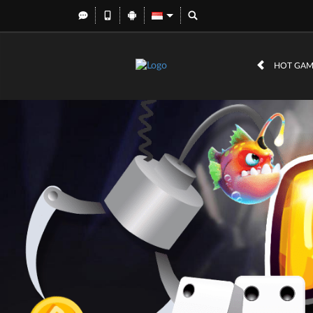
HOT GAM