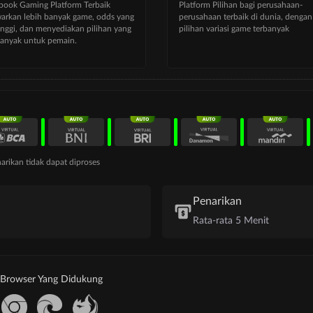
book Gaming Platform Terbaik
Platform Pilihan bagi perusahaan-
rkan lebih banyak game, odds yang
perusahaan terbaik di dunia, dengan
tinggi, dan menyediakan pilihan yang
pilihan variasi game terbanyak
banyak untuk pemain.
arikan tidak dapat diproses
Penarikan
Rata-rata 5 Menit
Browser Yang Didukung