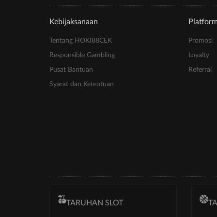
Kebijaksanaan
Platfor
Tentang HOKI88CEK
Promosi
Responsible Gambling
Loyalty
Pusat Bantuan
Referral
Syarat dan Ketentuan
TARUHAN SLOT
T