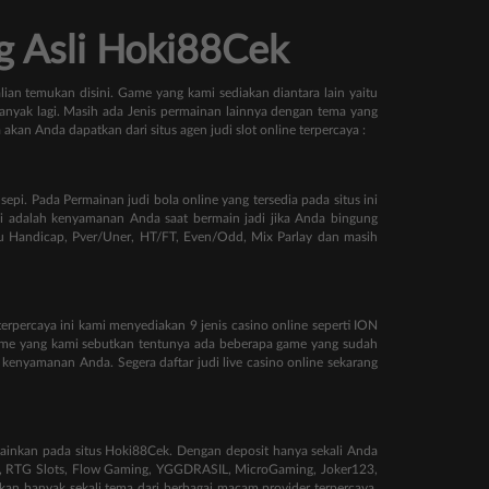
g Asli Hoki88Cek
lian temukan disini. Game yang kami sediakan diantara lain yaitu
 banyak lagi. Masih ada Jenis permainan lainnya dengan tema yang
n Anda dapatkan dari situs agen judi slot online terpercaya :
epi. Pada Permainan judi bola online yang tersedia pada situs ini
mi adalah kenyamanan Anda saat bermain jadi jika Anda bingung
itu Handicap, Pver/Uner, HT/FT, Even/Odd, Mix Parlay dan masih
 terpercaya ini kami menyediakan 9 jenis casino online seperti ION
 game yang kami sebutkan tentunya ada beberapa game yang sudah
k kenyamanan Anda. Segera daftar judi live casino online sekarang
mainkan pada situs Hoki88Cek. Dengan deposit hanya sekali Anda
ing, RTG Slots, Flow Gaming, YGGDRASIL, MicroGaming, Joker123,
an banyak sekali tema dari berbagai macam provider terpercaya.