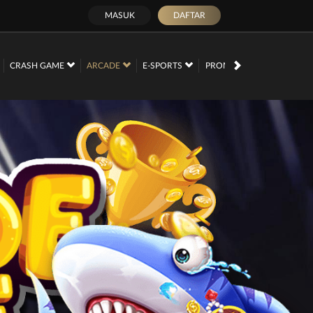
MASUK
DAFTAR
PROMOSI
CRASH GAME
ARCADE
E-SPORTS