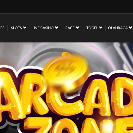
ES
SLOTS
LIVE CASINO
RACE
TOGEL
OLAHRAGA