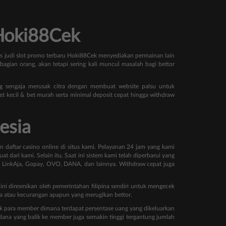
 Hoki88Cek
situs judi slot promo terbaru Hoki88Cek menyediakan permainan lain
ebagian orang, akan tetapi sering kali muncul masalah bagi bettor
ng sengaja merusak citra dengan membuat website palsu untuk
et kecil & bet murah serta minimal deposit cepat hingga withdraw
esia
n daftar casino online di situs kami. Pelayanan 24 jam yang kami
t dari kami. Selain itu, Saat ini sistem kami telah diperbarui yang
ti LinkAja, Gopay, OVO, DANA, dan lainnya. Withdraw cepat juga
ini diresmikan oleh pemerintahan filipina sendiri untuk mengecek
ta atau kecurangan apapun yang merugikan bettor.
tuk para member dimana terdapat persentase uang yang dikeluarkan
 dana yang balik ke member juga semakin tinggi tergantung jumlah