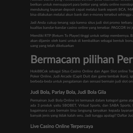
berikan untuk mensupport para bettor yang selalu online nonstop. S
mendukung layanan deposit cepat melalui bank seperti BCA, MAN
bisa dilakukan melalui akun bank dan e-money tersebut sehingga A
Jadi Anda cukup tenang saja karena situs judi slot promo terbar
kualitas bandar-bandar casino online yang tersebar. PAGCOR ini 
Memiliki RTP (Return To Player) tinggi untuk setiap membernya. 
akan dijamin oleh kami untuk di kembalikan sebagai bentuk bonus
uang yang telah dikeluarkan
Bermacam pilihan Per
Hoki88Cek sebagai Situs Casino Online dan Agen Slot online Terp
Poker Online, Judi Arcade (Capit Duit dan game tembak ikan), sp
berbeda-beda untuk pengalaman dan sensasi bermain judi slot on
Judi Bola, Parlay Bola, Judi Bola Gila
Permainan Judi Bola Online ini termasuk dalam kategori game atau
ada 3 produk yaitu SBOBET, Virtual Sports, dan SABA Sports. 
bagaimana cara bermain bisa langsung tanyakan kepada layanan 
banyak jenis yang tidak kalah seru. Jadi tunggu apalagi? Daftar
Live Casino Online Terpercaya