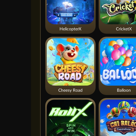
HelicopterX
CricketX
Cheesy Road
Balloon