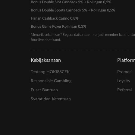
Bonus Double Slot Cashback 5% + Rollingan 0,5%
Bonus Double Sports Cashback 5% + Rollingan 0,5%
Harian Cashback Casino 0,8%
Bonus Game Poker Rollingan 0,3%
Menarik sekali kan? Segera daftar dan menjadi member kami unt
fitur live chat kami.
Kebijaksanaan
Platfor
Tentang HOKI88CEK
Promosi
Responsible Gambling
Loyalty
Pusat Bantuan
Referral
Syarat dan Ketentuan