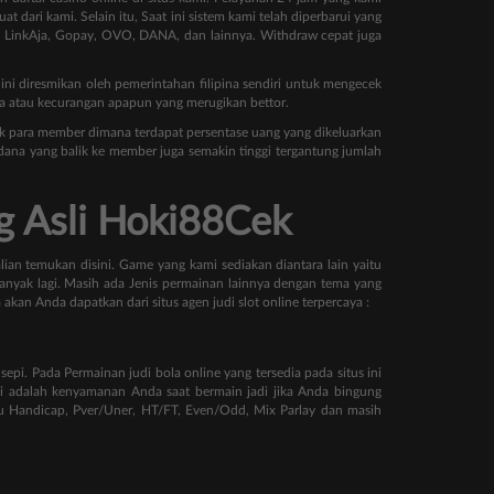
t dari kami. Selain itu, Saat ini sistem kami telah diperbarui yang
ti LinkAja, Gopay, OVO, DANA, dan lainnya. Withdraw cepat juga
ini diresmikan oleh pemerintahan filipina sendiri untuk mengecek
ta atau kecurangan apapun yang merugikan bettor.
tuk para member dimana terdapat persentase uang yang dikeluarkan
 dana yang balik ke member juga semakin tinggi tergantung jumlah
g Asli Hoki88Cek
lian temukan disini. Game yang kami sediakan diantara lain yaitu
 banyak lagi. Masih ada Jenis permainan lainnya dengan tema yang
n Anda dapatkan dari situs agen judi slot online terpercaya :
epi. Pada Permainan judi bola online yang tersedia pada situs ini
mi adalah kenyamanan Anda saat bermain jadi jika Anda bingung
itu Handicap, Pver/Uner, HT/FT, Even/Odd, Mix Parlay dan masih