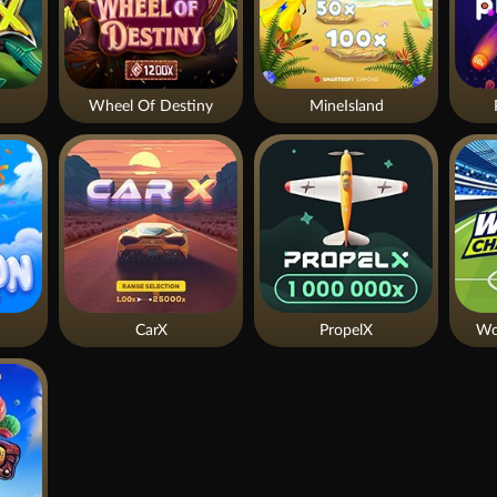
Wheel Of Destiny
MineIsland
CarX
PropelX
Wo