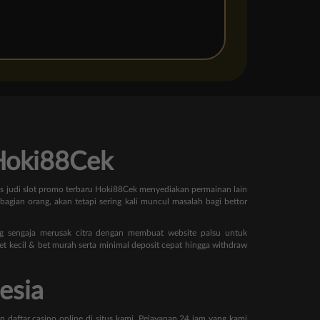
 Hoki88Cek
situs judi slot promo terbaru Hoki88Cek menyediakan permainan lain
ebagian orang, akan tetapi sering kali muncul masalah bagi bettor
ng sengaja merusak citra dengan membuat website palsu untuk
et kecil & bet murah serta minimal deposit cepat hingga withdraw
esia
n daftar casino online di situs kami. Pelayanan 24 jam yang kami