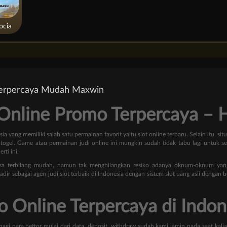
ocia
 Terpercaya Mudah Maxwin
t Online Promo Terpercaya –
ia yang memiliki salah satu permainan favorit yaitu slot online terbaru. Selain itu, 
ga togel. Game atau permainan judi online ini mungkin sudah tidak tabu lagi untuk s
ti ini.
ik bisa terbilang mudah, namun tak menghilangkan resiko adanya oknum-oknum ya
r sebagai agen judi slot terbaik di Indonesia dengan sistem slot uang asli dengan b
no Online Terpercaya di Indon
agi para bettor mulai dari data, deposit, withdraw sudah kami jamin pada saat kalia