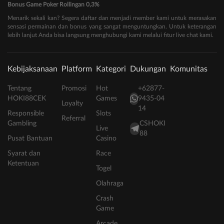
Bonus Game Poker Rollingan 0,3%
Menarik sekali kan? Segera daftar dan menjadi member kami untuk merasakan
sensasi permainan dan bonus yang sangat menguntungkan. Untuk keterangan
lebih lanjut Anda bisa langsung menghubungi kami melalui fitur live chat kami.
Kebijaksanaan
Platform
Kategori
Dukungan
Komunitas
Tentang
Promosi
Hot
+62877-
HOKI88CEK
Games
9435-04
Loyalty
14
Responsible
Slots
Referral
Gambling
CSHOKI
Live
88
Pusat Bantuan
Casino
Syarat dan
Race
Ketentuan
Togel
Olahraga
Crash
Game
Arcade