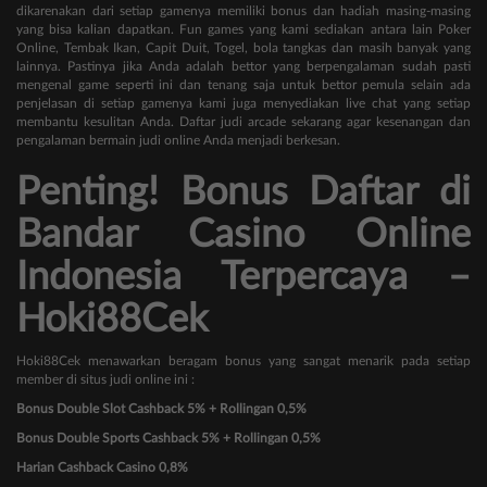
dikarenakan dari setiap gamenya memiliki bonus dan hadiah masing-masing
yang bisa kalian dapatkan. Fun games yang kami sediakan antara lain Poker
Online, Tembak Ikan, Capit Duit, Togel, bola tangkas dan masih banyak yang
lainnya. Pastinya jika Anda adalah bettor yang berpengalaman sudah pasti
mengenal game seperti ini dan tenang saja untuk bettor pemula selain ada
penjelasan di setiap gamenya kami juga menyediakan live chat yang setiap
membantu kesulitan Anda. Daftar judi arcade sekarang agar kesenangan dan
pengalaman bermain judi online Anda menjadi berkesan.
Penting! Bonus Daftar di
Bandar Casino Online
Indonesia Terpercaya –
Hoki88Cek
Hoki88Cek menawarkan beragam bonus yang sangat menarik pada setiap
member di situs judi online ini :
Bonus Double Slot Cashback 5% + Rollingan 0,5%
Bonus Double Sports Cashback 5% + Rollingan 0,5%
Harian Cashback Casino 0,8%