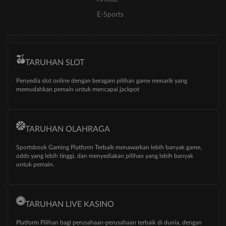
E-Sports
TARUHAN SLOT
Penyedia slot online dengan beragam pilihan game menarik yang
memudahkan pemain untuk mencapai jackpot
TARUHAN OLAHRAGA
Sportsbook Gaming Platform Terbaik menawarkan lebih banyak game,
odds yang lebih tinggi, dan menyediakan pilihan yang lebih banyak
untuk pemain.
TARUHAN LIVE KASINO
Platform Pilihan bagi perusahaan-perusahaan terbaik di dunia, dengan