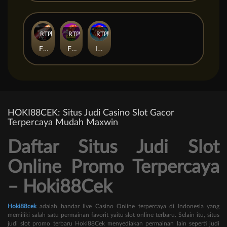
RTP
97%
RTP
86%
RTP
83%
FlyX
FlyX Cash Turbo
Incredible Balloon Machine
HOKI88CEK: Situs Judi Casino Slot Gacor
Terpercaya Mudah Maxwin
Daftar Situs Judi Slot
Online Promo Terpercaya
– Hoki88Cek
Hoki88cek
adalah bandar live Casino Online terpercaya di Indonesia yang
memiliki salah satu permainan favorit yaitu slot online terbaru. Selain itu, situs
judi slot promo terbaru Hoki88Cek menyediakan permainan lain seperti judi