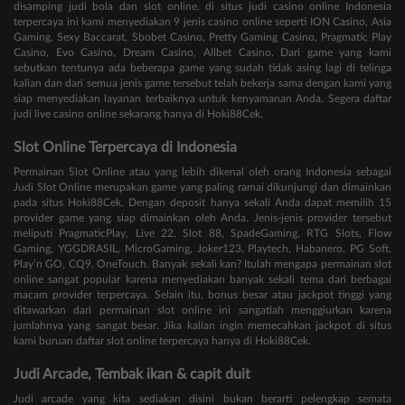
disamping judi bola dan slot online. di situs judi casino online Indonesia
terpercaya ini kami menyediakan 9 jenis casino online seperti ION Casino, Asia
Gaming, Sexy Baccarat, Sbobet Casino, Pretty Gaming Casino, Pragmatic Play
Casino, Evo Casino, Dream Casino, Allbet Casino. Dari game yang kami
sebutkan tentunya ada beberapa game yang sudah tidak asing lagi di telinga
kalian dan dari semua jenis game tersebut telah bekerja sama dengan kami yang
siap menyediakan layanan terbaiknya untuk kenyamanan Anda. Segera daftar
judi live casino online sekarang hanya di Hoki88Cek.
Slot Online Terpercaya di Indonesia
Permainan Slot Online atau yang lebih dikenal oleh orang Indonesia sebagai
Judi Slot Online merupakan game yang paling ramai dikunjungi dan dimainkan
pada situs Hoki88Cek. Dengan deposit hanya sekali Anda dapat memilih 15
provider game yang siap dimainkan oleh Anda. Jenis-jenis provider tersebut
meliputi PragmaticPlay, Live 22, Slot 88, SpadeGaming, RTG Slots, Flow
Gaming, YGGDRASIL, MicroGaming, Joker123, Playtech, Habanero, PG Soft,
Play’n GO, CQ9, OneTouch. Banyak sekali kan? Itulah mengapa permainan slot
online sangat popular karena menyediakan banyak sekali tema dari berbagai
macam provider terpercaya. Selain itu, bonus besar atau jackpot tinggi yang
ditawarkan dari permainan slot online ini sangatlah menggiurkan karena
jumlahnya yang sangat besar. Jika kalian ingin memecahkan jackpot di situs
kami buruan daftar slot online terpercaya hanya di Hoki88Cek.
Judi Arcade, Tembak ikan & capit duit
Judi arcade yang kita sediakan disini bukan berarti pelengkap semata