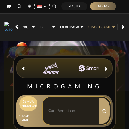
MASUK
DAFTAR
 CASINO
RACE
TOGEL
OLAHRAGA
CRASH GAME
ARC
MICROGAMING
SEMUA
PERMAINAN
CRASH
GAME