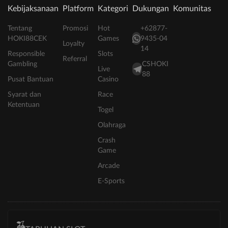
Kebijaksanaan
Platform
Kategori
Dukungan
Komunitas
Tentang
Promosi
Hot
+62877-
HOKI88CEK
Games
9435-04
Loyalty
14
Responsible
Slots
Referral
Gambling
CSHOKI
Live
88
Pusat Bantuan
Casino
Syarat dan
Race
Ketentuan
Togel
Olahraga
Crash
Game
Arcade
E-Sports