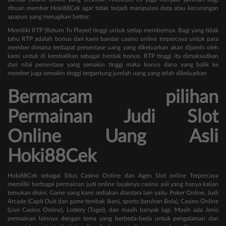
ribuan member Hoki88Cek agar tidak terjadi manipulasi data atau kecurangan
apapun yang merugikan bettor.
Memiliki RTP (Return To Player) tinggi untuk setiap membernya. Bagi yang tidak
tahu RTP adalah bonus dari kami bandar casino online terpercaya untuk para
member dimana terdapat persentase uang yang dikeluarkan akan dijamin oleh
kami untuk di kembalikan sebagai bentuk bonus. RTP tinggi itu dimaksudkan
dari nilai persentase yang semakin tinggi maka bonus dana yang balik ke
member juga semakin tinggi tergantung jumlah uang yang telah dikeluarkan
Bermacam pilihan
Permainan Judi Slot
Online Uang Asli
Hoki88Cek
Hoki88Cek sebagai Situs Casino Online dan Agen Slot online Terpercaya
memiliki berbagai permainan judi online layaknya casino asli yang hanya kalian
temukan disini. Game yang kami sediakan diantara lain yaitu Poker Online, Judi
Arcade (Capit Duit dan game tembak ikan), sports (taruhan Bola), Casino Online
(Live Casino Online), Lottery (Togel), dan masih banyak lagi. Masih ada Jenis
permainan lainnya dengan tema yang berbeda-beda untuk pengalaman dan