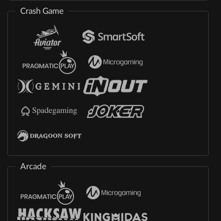
Crash Game
Arcade