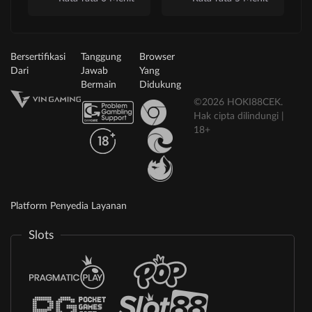
Bersertifikasi
Tanggung
Browser
Dari
Jawab
Yang
Bermain
Didukung
©2026 HOKI88CEK.
Hak cipta dilindungi |
18+
Platform Penyedia Layanan
Slots