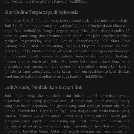
judi live casino online sekarang hanya di Hoki88Cek.
Slot Online Terpercaya di Indonesia
Permainan Slot Online atau yang lebih dikenal oleh orang Indonesia sebagai
Judi Slot Online merupakan game yang paling ramai dikunjungi dan dimainkan
pada situs Hoki88Cek. Dengan deposit hanya sekali Anda dapat memilih 15
provider game yang siap dimainkan oleh Anda. Jenis-jenis provider tersebut
meliputi PragmaticPlay, Live 22, Slot 88, SpadeGaming, RTG Slots, Flow
Gaming, YGGDRASIL, MicroGaming, Joker123, Playtech, Habanero, PG Soft,
Play’n GO, CQ9, OneTouch. Banyak sekali kan? Itulah mengapa permainan slot
online sangat popular karena menyediakan banyak sekali tema dari berbagai
macam provider terpercaya. Selain itu, bonus besar atau jackpot tinggi yang
ditawarkan dari permainan slot online ini sangatlah menggiurkan karena
jumlahnya yang sangat besar. Jika kalian ingin memecahkan jackpot di situs
kami buruan daftar slot online terpercaya hanya di Hoki88Cek.
Judi Arcade, Tembak ikan & capit duit
Judi arcade yang kita sediakan disini bukan berarti pelengkap semata
dikarenakan dari setiap gamenya memiliki bonus dan hadiah masing-masing
yang bisa kalian dapatkan. Fun games yang kami sediakan antara lain Poker
Online, Tembak Ikan, Capit Duit, Togel, bola tangkas dan masih banyak yang
lainnya. Pastinya jika Anda adalah bettor yang berpengalaman sudah pasti
mengenal game seperti ini dan tenang saja untuk bettor pemula selain ada
penjelasan di setiap gamenya kami juga menyediakan live chat yang setiap
membantu kesulitan Anda. Daftar judi arcade sekarang agar kesenangan dan