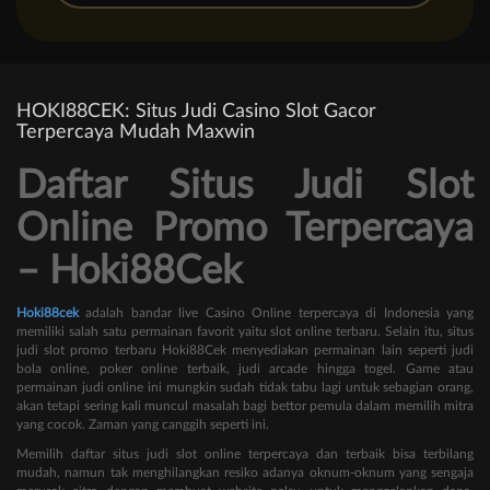
HOKI88CEK: Situs Judi Casino Slot Gacor
Terpercaya Mudah Maxwin
Daftar Situs Judi Slot
Online Promo Terpercaya
– Hoki88Cek
Hoki88cek
adalah bandar live Casino Online terpercaya di Indonesia yang
memiliki salah satu permainan favorit yaitu slot online terbaru. Selain itu, situs
judi slot promo terbaru Hoki88Cek menyediakan permainan lain seperti judi
bola online, poker online terbaik, judi arcade hingga togel. Game atau
permainan judi online ini mungkin sudah tidak tabu lagi untuk sebagian orang,
akan tetapi sering kali muncul masalah bagi bettor pemula dalam memilih mitra
yang cocok. Zaman yang canggih seperti ini.
Memilih daftar situs judi slot online terpercaya dan terbaik bisa terbilang
mudah, namun tak menghilangkan resiko adanya oknum-oknum yang sengaja