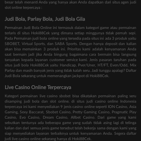
besar telah menanti Anda yang hanya akan Anda dapatkan dari situs agen judi
slot online terpercaya :
Judi Bola, Parlay Bola, Judi Bola Gila
Permainan Judi Bola Online ini termasuk dalam kategori game atau permainan
terlaris di situs Hoki88Cek yang dimana setiap minggunya tidak pernah sepi.
Pada Permainan judi bola online yang tersedia pada situs ini ada 3 produk yaitu
SBOBET, Virtual Sports, dan SABA Sports. Dengan hanya deposit dan kalian
akan bisa memainkan 3 produk ini. Prioritas kami adalah kenyamanan Anda
saat bermain jadi jika Anda bingung bagaimana cara bermain bisa langsung
tanyakan kepada layanan customer service kami. Jenis pasaran taruhan pada
situs judi bola Hoki88Cek yaitu Handicap, Pver/Uner, HT/FT, Even/Odd, Mix
Parlay dan masih banyak jenis yang tidak kalah seru. Jadi tunggu apalagi? Daftar
Judi Bola sekarang untuk memenangkan jackpot di Hoki88Cek.
Live Casino Online Terpercaya
Kategori permainan live casino sbobet bisa dikatakan permainan paling seru
disamping judi bola dan slot online. di situs judi casino online Indonesia
terpercaya ini kami menyediakan 9 jenis casino online seperti ION Casino, Asia
Gaming, Sexy Baccarat, Sbobet Casino, Pretty Gaming Casino, Pragmatic Play
Casino, Evo Casino, Dream Casino, Allbet Casino. Dari game yang kami
sebutkan tentunya ada beberapa game yang sudah tidak asing lagi di telinga
kalian dan dari semua jenis game tersebut telah bekerja sama dengan kami yang
siap menyediakan layanan terbaiknya untuk kenyamanan Anda. Segera daftar
judi live casino online sekarang hanya di Hoki88Cek.