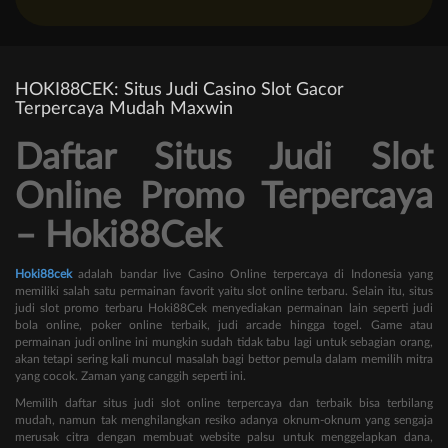
HOKI88CEK: Situs Judi Casino Slot Gacor
Terpercaya Mudah Maxwin
Daftar Situs Judi Slot
Online Promo Terpercaya
– Hoki88Cek
Hoki88cek
adalah bandar live Casino Online terpercaya di Indonesia yang
memiliki salah satu permainan favorit yaitu slot online terbaru. Selain itu, situs
judi slot promo terbaru Hoki88Cek menyediakan permainan lain seperti judi
bola online, poker online terbaik, judi arcade hingga togel. Game atau
permainan judi online ini mungkin sudah tidak tabu lagi untuk sebagian orang,
akan tetapi sering kali muncul masalah bagi bettor pemula dalam memilih mitra
yang cocok. Zaman yang canggih seperti ini.
Memilih daftar situs judi slot online terpercaya dan terbaik bisa terbilang
mudah, namun tak menghilangkan resiko adanya oknum-oknum yang sengaja
merusak citra dengan membuat website palsu untuk menggelapkan dana,