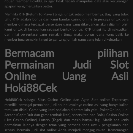
ribuan member Hoki88Cek agar tidak terjadi manipulasi data atau kecurangan
apapun yang merugikan bettor.
Memiliki RTP (Return To Player) tinggi untuk setiap membernya. Bagi yang tidak
tahu RTP adalah bonus dari kami bandar casino online terpercaya untuk para
member dimana terdapat persentase uang yang dikeluarkan akan dijamin oleh
kami untuk di kembalikan sebagai bentuk bonus. RTP tinggi itu dimaksudkan
dari nilai persentase yang semakin tinggi maka bonus dana yang balik ke
member juga semakin tinggi tergantung jumlah uang yang telah dikeluarkan
Bermacam pilihan
Permainan Judi Slot
Online Uang Asli
Hoki88Cek
Hoki88Cek sebagai Situs Casino Online dan Agen Slot online Terpercaya
memiliki berbagai permainan judi online layaknya casino asli yang hanya kalian
temukan disini. Game yang kami sediakan diantara lain yaitu Poker Online, Judi
Arcade (Capit Duit dan game tembak ikan), sports (taruhan Bola), Casino Online
(Live Casino Online), Lottery (Togel), dan masih banyak lagi. Masih ada Jenis
permainan lainnya dengan tema yang berbeda-beda untuk pengalaman dan
sensasi bermain judi slot online Anda menjadi mengagumkan. Kemenangan