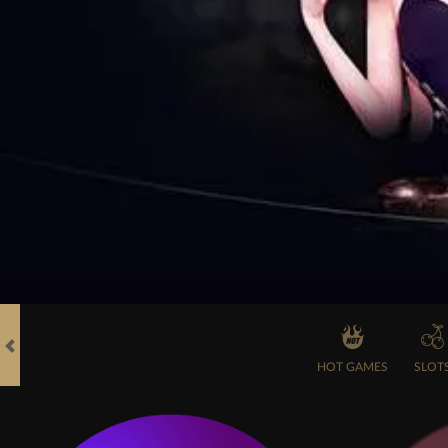
HOT GAMES
SLOT