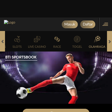
Masuk
Daftar
MES
SLOTS
LIVE CASINO
RACE
TOGEL
OLAHRAGA
CR