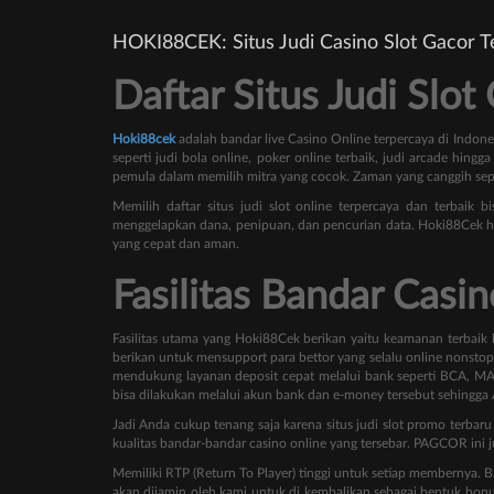
HOKI88CEK: Situs Judi Casino Slot Gacor
Daftar Situs Judi Slo
Hoki88cek
adalah bandar live Casino Online terpercaya di Indones
seperti judi bola online, poker online terbaik, judi arcade hing
pemula dalam memilih mitra yang cocok. Zaman yang canggih seper
Memilih daftar situs judi slot online terpercaya dan terba
menggelapkan dana, penipuan, dan pencurian data. Hoki88Cek hadi
yang cepat dan aman.
Fasilitas Bandar Casi
Fasilitas utama yang Hoki88Cek berikan yaitu keamanan terbaik b
berikan untuk mensupport para bettor yang selalu online nonstop. S
mendukung layanan deposit cepat melalui bank seperti BCA, MAN
bisa dilakukan melalui akun bank dan e-money tersebut sehingga A
Jadi Anda cukup tenang saja karena situs judi slot promo terbar
kualitas bandar-bandar casino online yang tersebar. PAGCOR ini 
Memiliki RTP (Return To Player) tinggi untuk setiap membernya. 
akan dijamin oleh kami untuk di kembalikan sebagai bentuk bonus