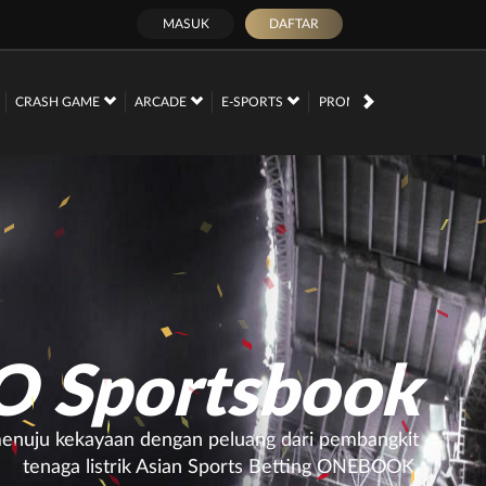
MASUK
DAFTAR
PROMOSI
CRASH GAME
ARCADE
E-SPORTS
O Sportsbook
menuju kekayaan dengan peluang dari pembangkit
tenaga listrik Asian Sports Betting ONEBOOK.