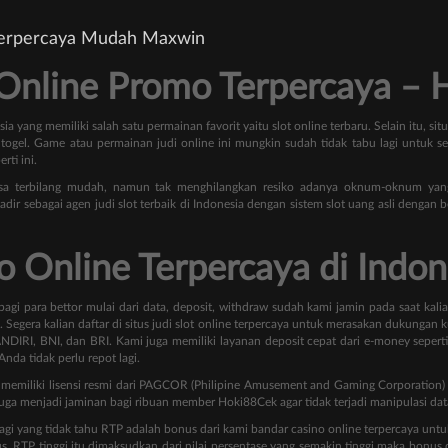
 Terpercaya Mudah Maxwin
t Online Promo Terpercaya –
ia yang memiliki salah satu permainan favorit yaitu slot online terbaru. Selain itu, 
ga togel. Game atau permainan judi online ini mungkin sudah tidak tabu lagi untuk s
ti ini.
ik bisa terbilang mudah, namun tak menghilangkan resiko adanya oknum-oknum ya
r sebagai agen judi slot terbaik di Indonesia dengan sistem slot uang asli dengan b
no Online Terpercaya di Indon
agi para bettor mulai dari data, deposit, withdraw sudah kami jamin pada saat kalia
egera kalian daftar di situs judi slot online terpercaya untuk merasakan dukungan kua
DIRI, BNI, dan BRI. Kami juga memiliki layanan deposit cepat dari e-money seper
nda tidak perlu repot lagi.
u memiliki lisensi resmi dari PAGCOR (Philipine Amusement and Gaming Corporation) 
juga menjadi jaminan bagi ribuan member Hoki88Cek agar tidak terjadi manipulasi da
Bagi yang tidak tahu RTP adalah bonus dari kami bandar casino online terpercaya un
. RTP tinggi itu dimaksudkan dari nilai persentase yang semakin tinggi maka bonus