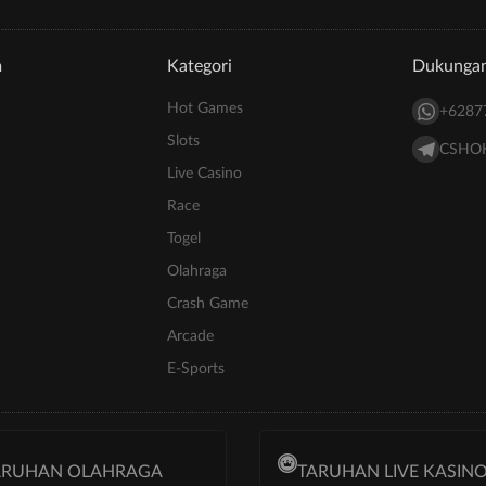
m
Kategori
Dukunga
Hot Games
+6287
Slots
CSHOK
Live Casino
Race
Togel
Olahraga
Crash Game
Arcade
E-Sports
ARUHAN OLAHRAGA
TARUHAN LIVE KASIN