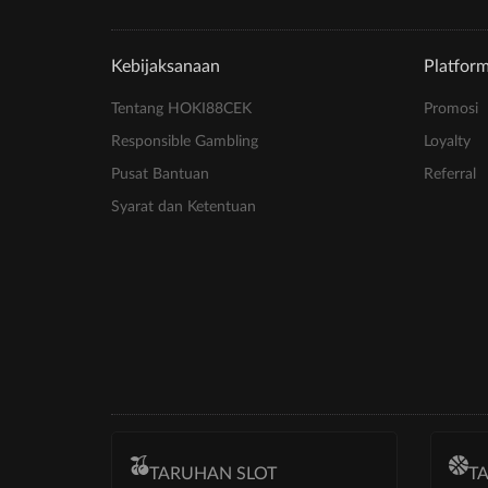
Kebijaksanaan
Platfor
Tentang HOKI88CEK
Promosi
Responsible Gambling
Loyalty
Pusat Bantuan
Referral
Syarat dan Ketentuan
TARUHAN SLOT
T