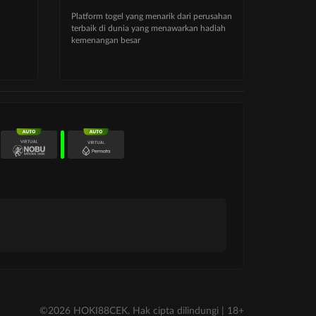
Platform togel yang menarik dari perusahan
terbaik di dunia yang menawarkan hadiah
kemenangan besar
©2026 HOKI88CEK. Hak cipta dilindungi | 18+