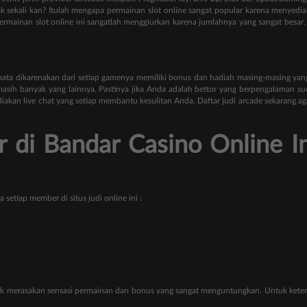
 sekali kan? Itulah mengapa permainan slot online sangat popular karena menyediak
 permainan slot online ini sangatlah menggiurkan karena jumlahnya yang sangat besar.
emata dikarenakan dari setiap gamenya memiliki bonus dan hadiah masing-masing yan
masih banyak yang lainnya. Pastinya jika Anda adalah bettor yang berpengalaman su
diakan live chat yang setiap membantu kesulitan Anda. Daftar judi arcade sekarang 
r di Bandar Casino Online I
tiap member di situs judi online ini :
uk merasakan sensasi permainan dan bonus yang sangat menguntungkan. Untuk keter